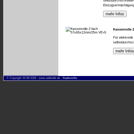
selbstdurchschreibe
Einzugsermächtigung
Kassenrolle
Für elektronik
selbstdurchsc
© Copyright 10.08.2026 - www.addirolle.de -
Radierstifte